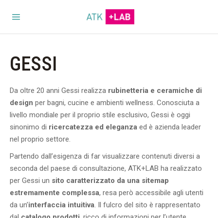
GESSI
Da oltre 20 anni Gessi realizza
rubinetteria e ceramiche di
design
per bagni, cucine e ambienti wellness. Conosciuta a
livello mondiale per il proprio stile esclusivo, Gessi è oggi
sinonimo di
ricercatezza ed eleganza
ed è azienda leader
nel proprio settore.
Partendo dall’esigenza di far visualizzare contenuti diversi a
seconda del paese di consultazione, ATK+LAB ha realizzato
per Gessi un
sito caratterizzato da una sitemap
estremamente complessa
, resa però accessibile agli utenti
da un’
interfaccia intuitiva
. Il fulcro del sito è rappresentato
dal
catalogo prodotti
, ricco di informazioni per l’utente