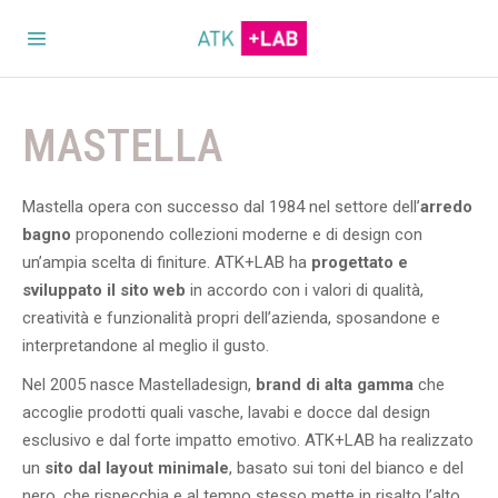
MASTELLA
Mastella opera con successo dal 1984 nel settore dell’
arredo
bagno
proponendo collezioni moderne e di design con
un’ampia scelta di finiture. ATK+LAB ha
progettato e
sviluppato il sito web
in accordo con i valori di qualità,
creatività e funzionalità propri dell’azienda, sposandone e
interpretandone al meglio il gusto.
Nel 2005 nasce Mastelladesign,
brand di alta gamma
che
accoglie prodotti quali vasche, lavabi e docce dal design
esclusivo e dal forte impatto emotivo. ATK+LAB ha realizzato
un
sito dal layout minimale
, basato sui toni del bianco e del
nero, che rispecchia e al tempo stesso mette in risalto l’alto