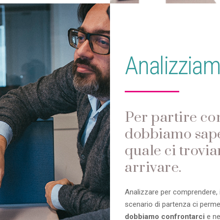
Analizziam
Per partire co
dobbiamo saper
quale ci trovi
arrivare.
Analizzare per comprendere, in
scenario di partenza ci perme
dobbiamo confrontarci
e nel