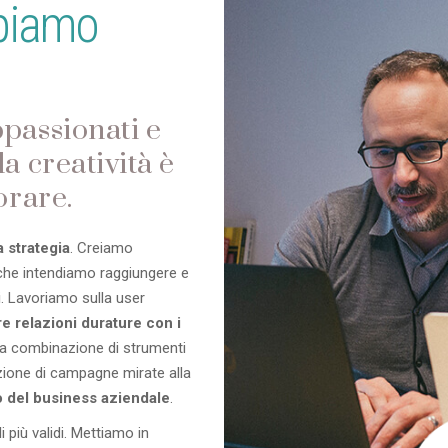
ppiamo
passionati e
a creatività è
orare.
 strategia
. Creiamo
e che intendiamo raggiungere e
ci. Lavoriamo sulla user
re relazioni durature con i
lla combinazione di strumenti
azione di campagne mirate alla
 del business aziendale
.
i più validi. Mettiamo in